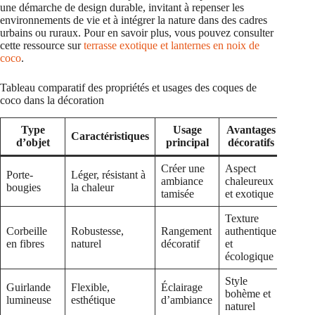
une démarche de design durable, invitant à repenser les
environnements de vie et à intégrer la nature dans des cadres
urbains ou ruraux. Pour en savoir plus, vous pouvez consulter
cette ressource sur
terrasse exotique et lanternes en noix de
coco
.
Tableau comparatif des propriétés et usages des coques de
coco dans la décoration
Type
Usage
Avantages
Caractéristiques
d’objet
principal
décoratifs
Créer une
Aspect
Porte-
Léger, résistant à
ambiance
chaleureux
bougies
la chaleur
tamisée
et exotique
Texture
Corbeille
Robustesse,
Rangement
authentique
en fibres
naturel
décoratif
et
écologique
Style
Guirlande
Flexible,
Éclairage
bohème et
lumineuse
esthétique
d’ambiance
naturel