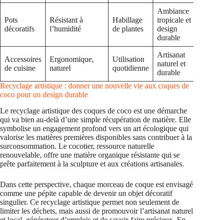
Ambiance
Pots
Résistant à
Habillage
tropicale et
décoratifs
l’humidité
de plantes
design
durable
Artisanat
Accessoires
Ergonomique,
Utilisation
naturel et
de cuisine
naturel
quotidienne
durable
Recyclage artistique : donner une nouvelle vie aux coques de
coco pour un design durable
Le recyclage artistique des coques de coco est une démarche
qui va bien au-delà d’une simple récupération de matière. Elle
symbolise un engagement profond vers un art écologique qui
valorise les matières premières disponibles sans contribuer à la
surconsommation. Le cocotier, ressource naturelle
renouvelable, offre une matière organique résistante qui se
prête parfaitement à la sculpture et aux créations artisanales.
Dans cette perspective, chaque morceau de coque est envisagé
comme une pépite capable de devenir un objet décoratif
singulier. Ce recyclage artistique permet non seulement de
limiter les déchets, mais aussi de promouvoir l’artisanat naturel
et local, générateur d’emplois et de savoir-faire précieux. En